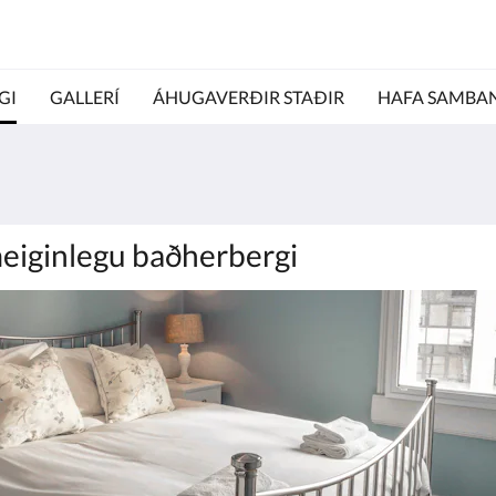
GI
GALLERÍ
ÁHUGAVERÐIR STAÐIR
HAFA SAMBA
eiginlegu baðherbergi