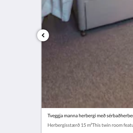
Tveggja manna herbergi með sérbaðherbe
Herbergisstærð 15 m²This twin room featur