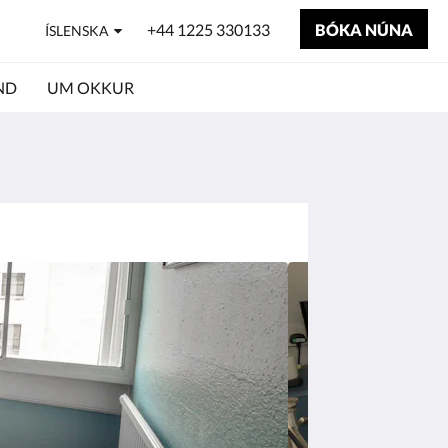
+44 1225 330133
BÓKA NÚNA
ÍSLENSKA
ND
UM OKKUR