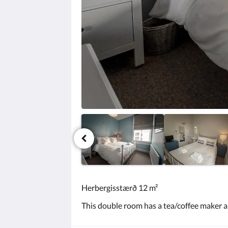
smella
á
næsta
eða
fyrri
hnappana.
Herbergisstærð 12 m²
This double room has a tea/coffee maker an