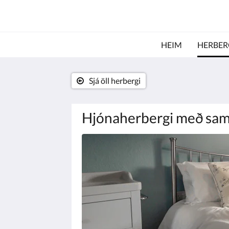
HEIM
HERBER
Sjá öll herbergi
Hjónaherbergi með sam
Fyrir
neðan
er
hringekja.
Til
að
fara
yfir
myndirnar
skaltu