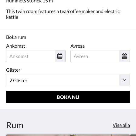
Rummets storlek 15 m²
eller
föregående.
This twin room features a tea/coffee maker and electric
kettle
Boka rum
Ankomst
Avresa
Gäster
BOKA NU
Rum
Visa alla