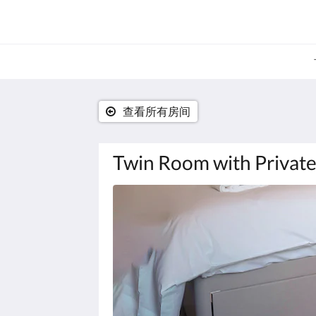
查看所有房间
Twin Room with Privat
下
面
是
一
个
轮
播
插
件
(Carousel)。