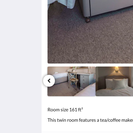
要
浏
览
图
片，
请
点
击
下
一
页
或
上
一
页
按
钮。
Room size 161 ft²
This twin room features a tea/coffee maker